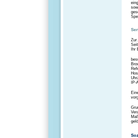
ein
sow
ges
Spe
Ser
Zur
Sei
Ihr
bes
Bro
Ref
Hos
Uhr
IP-
Ein
vor
Grun
Ver
Maß
gel
Soz