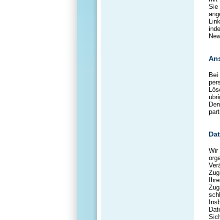
Sie
ang
Lin
ind
New
Ans
Bei
per
Lös
übr
Den
part
Dat
Wir
org
Ver
Zug
Ihr
Zug
sch
Ins
Dat
Sic