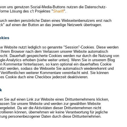
 von uns genutzen Sozial-Media-Buttons nutzen die Datenschutz-
forme Lösung des c't Projektes "
Shariff
".
urch werden persönliche Daten eines Webseitenbenutzers erst nach
ick" auf einen der Button an das jeweilige Netzwerk übertragen.
okies
se Website nutzt lediglich so genannte "Session"-Cookies. Diese werden
 Ihrem Browser nach dem Verlassen unserer Website automatisch
öscht. Dauerhaft gespeicherte Cookies werden nur durch die Nutzung von
gle-Analytics erhoben (siehe weiter unten). Wenn Sie in unserem Blog
en Kommentar hinterlassen, so kann optional ein dauerhaftes Cookie
etzt werden, sodass die Webseite Sie automatisch wiedererkennt und
 Veröffentlichen weiterer Kommentare vereinfacht wird. Sie können
ses Cookie duch eine Checkbox jederzeit deaktivieren.
k
n Sie auf einen Link zur Website eines Drittunternehmens klicken,
lassen Sie unsere Website und werden zur gewählten Website
ergeleitet. Da wir die Aktivitäten dieser Drittunternehmen nicht
trollieren können, übernehmen wir keine Verantwortung für jegliche
zung personenbezogener Daten durch diese Drittunternehmen.