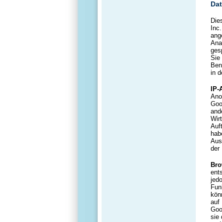
Dat
Die
Inc
ang
Ana
ges
Sie
Ben
in 
IP-
Ano
Goo
and
Wir
Auf
hab
Aus
der
Bro
ent
jed
Fun
kön
auf
Goo
sie