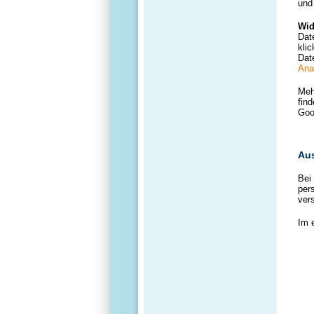
und 
Wid
Dat
kli
Dat
Anal
Meh
fin
Goo
Aus
Bei
per
ver
Im 