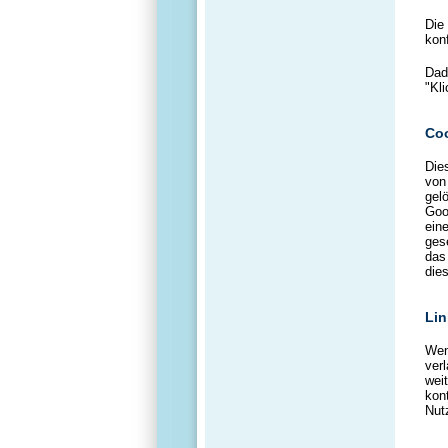
Die
kon
Dad
"Kl
Co
Die
von
gel
Goo
ein
ges
das
die
Lin
Wen
ver
weit
kon
Nut