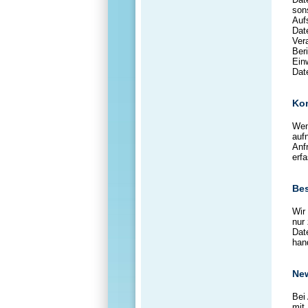
son
Aufs
Dat
Ver
Ber
Ein
Dat
Kon
Wen
auf
Anf
erfa
Bes
Wir
nur
Dat
han
New
Bei
mit