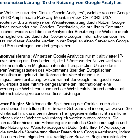
enschutzerklärung für die Nutzung von Google Analytics
se Website nutzt den Dienst „Google Analytics", welcher von der Google
. (1600 Amphitheatre Parkway Mountain View, CA 94043, USA)
eboten wird, zur Analyse der Websitebenutzung durch Nutzer. Google
lytics verwendet sog. Cookies, Textdateien, die auf Ihrem Computer
peichert werden und die eine Analyse der Benutzung der Website durch
 ermöglichen. Die durch den Cookie erzeugten Informationen über Ihre
utzung dieser Website werden in der Regel an einen Server von Google
den USA übertragen und dort gespeichert.
Anonymisierung:
Wir setzen Google Analytics nur mit aktivierter IP-
nymisierung ein. Das bedeutet, die IP-Adresse der Nutzer wird von
gle innerhalb von Mitgliedstaaten der Europäischen Union oder in
eren Vertragsstaaten des Abkommens über den Europäischen
tschaftsraum gekürzt. Im Rahmen der Vereinbarung zur
tragsdatenvereinbarung, welche wir mit der Google Inc. geschlossen
en, erstellt diese mithilfe der gesammelten Informationen eine
wertung der Websitenutzung und der Websiteaktivität und erbringt mit
 Internetnutzung verbundene Dienstleistungen.
wser Plugin:
Sie können die Speicherung der Cookies durch eine
sprechende Einstellung Ihrer Browser-Software verhindern; wir weisen Sie
och darauf hin, dass Sie in diesem Fall gegebenenfalls nicht sämtliche
ktionen dieser Website vollumfänglich werden nutzen können. Sie
nen darüber hinaus die Erfassung der durch das Cookie erzeugten und
 Ihre Nutzung der Website bezogenen Daten (inkl. Ihrer IP-Adresse) an
gle sowie die Verarbeitung dieser Daten durch Google verhindern, indem
 das unter dem folgenden Link verfügbare Browser-Plugin herunterladen