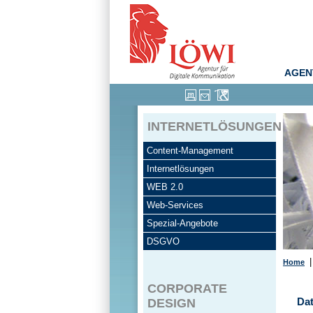
AGEN
INTERNETLÖSUNGEN
Content-Management
Internetlösungen
WEB 2.0
Web-Services
Spezial-Angebote
DSGVO
Home
CORPORATE
Da
DESIGN