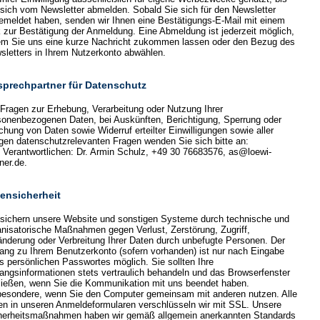
 sich vom Newsletter abmelden. Sobald Sie sich für den Newsletter
emeldet haben, senden wir Ihnen eine Bestätigungs-E-Mail mit einem
k zur Bestätigung der Anmeldung. Eine Abmeldung ist jederzeit möglich,
em Sie uns eine kurze Nachricht zukommen lassen oder den Bezug des
sletters in Ihrem Nutzerkonto abwählen.
prechpartner für Datenschutz
 Fragen zur Erhebung, Verarbeitung oder Nutzung Ihrer
sonenbezogenen Daten, bei Auskünften, Berichtigung, Sperrung oder
chung von Daten sowie Widerruf erteilter Einwilligungen sowie aller
igen datenschutzrelevanten Fragen wenden Sie sich bitte an:
 Verantwortlichen: Dr. Armin Schulz, +49 30 76683576, as@loewi-
ner.de.
ensicherheit
 sichern unsere Website und sonstigen Systeme durch technische und
anisatorische Maßnahmen gegen Verlust, Zerstörung, Zugriff,
änderung oder Verbreitung Ihrer Daten durch unbefugte Personen. Der
ang zu Ihrem Benutzerkonto (sofern vorhanden) ist nur nach Eingabe
es persönlichen Passwortes möglich. Sie sollten Ihre
angsinformationen stets vertraulich behandeln und das Browserfenster
ließen, wenn Sie die Kommunikation mit uns beendet haben.
besondere, wenn Sie den Computer gemeinsam mit anderen nutzen. Alle
en in unseren Anmeldeformularen verschlüsseln wir mit SSL. Unsere
herheitsmaßnahmen haben wir gemäß allgemein anerkannten Standards