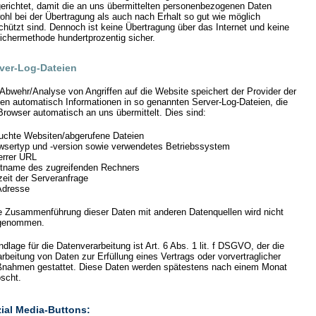
gerichtet, damit die an uns übermittelten personenbezogenen Daten
ohl bei der Übertragung als auch nach Erhalt so gut wie möglich
chützt sind. Dennoch ist keine Übertragung über das Internet und keine
ichermethode hundertprozentig sicher.
ver-Log-Dateien
 Abwehr/Analyse von Angriffen auf die Website speichert der Provider der
ten automatisch Informationen in so genannten Server-Log-Dateien, die
 Browser automatisch an uns übermittelt. Dies sind:
uchte Websiten/abgerufene Dateien
wsertyp und -version sowie verwendetes Betriebssystem
errer URL
tname des zugreifenden Rechners
zeit der Serveranfrage
Adresse
e Zusammenführung dieser Daten mit anderen Datenquellen wird nicht
genommen.
dlage für die Datenverarbeitung ist Art. 6 Abs. 1 lit. f DSGVO, der die
arbeitung von Daten zur Erfüllung eines Vertrags oder vorvertraglicher
nahmen gestattet. Diese Daten werden spätestens nach einem Monat
öscht.
ial Media-Buttons: