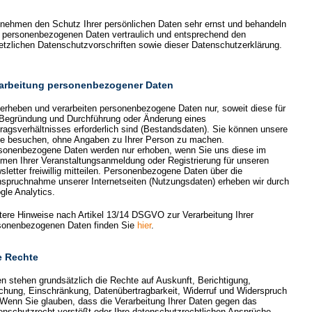
 nehmen den Schutz Ihrer persönlichen Daten sehr ernst und behandeln
e personenbezogenen Daten vertraulich und entsprechend den
etzlichen Datenschutzvorschriften sowie dieser Datenschutzerklärung.
arbeitung personenbezogener Daten
 erheben und verarbeiten personenbezogene Daten nur, soweit diese für
 Begründung und Durchführung oder Änderung eines
tragsverhältnisses erforderlich sind (Bestandsdaten). Sie können unsere
te besuchen, ohne Angaben zu Ihrer Person zu machen.
sonenbezogene Daten werden nur erhoben, wenn Sie uns diese im
men Ihrer Veranstaltungsanmeldung oder Registrierung für unseren
sletter freiwillig mitteilen. Personenbezogene Daten über die
nspruchnahme unserer Internetseiten (Nutzungsdaten) erheben wir durch
gle Analytics.
tere Hinweise nach Artikel 13/14 DSGVO zur Verarbeitung Ihrer
sonenbezogenen Daten finden Sie
hier
.
e Rechte
en stehen grundsätzlich die Rechte auf Auskunft, Berichtigung,
chung, Einschränkung, Datenübertragbarkeit, Widerruf und Widerspruch
 Wenn Sie glauben, dass die Verarbeitung Ihrer Daten gegen das
enschutzrecht verstößt oder Ihre datenschutzrechtlichen Ansprüche