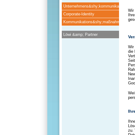
Unternehmens&shy;kommunikation
Wir
Corporate-Identity
Ihr
ges
Kommunikations&shy;maßnahmen
Löwi &amp; Partner
Ver
Wir
die
Ver
Sei
Per
Rah
New
Ina
Goo
Wei
per
Ihr
Ihn
Lös
zu.
Dat