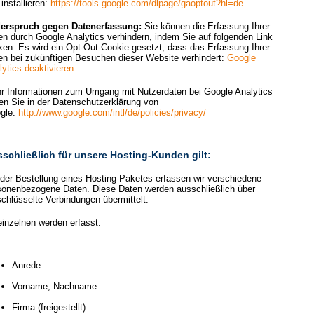
installieren:
https://tools.google.com/dlpage/gaoptout?hl=de
erspruch gegen Datenerfassung:
Sie können die Erfassung Ihrer
en durch Google Analytics verhindern, indem Sie auf folgenden Link
cken: Es wird ein Opt-Out-Cookie gesetzt, dass das Erfassung Ihrer
en bei zukünftigen Besuchen dieser Website verhindert:
Google
ytics deaktivieren.
r Informationen zum Umgang mit Nutzerdaten bei Google Analytics
den Sie in der Datenschutzerklärung von
gle:
http://www.google.com/intl/de/policies/privacy/
schließlich für unsere Hosting-Kunden gilt:
 der Bestellung eines Hosting-Paketes erfassen wir verschiedene
sonenbezogene Daten. Diese Daten werden ausschließlich über
schlüsselte Verbindungen übermittelt.
einzelnen werden erfasst:
Anrede
Vorname, Nachname
Firma (freigestellt)