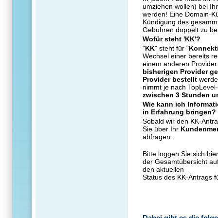
umziehen wollen) bei Ihr
werden! Eine Domain-Kün
Kündigung des gesammte
Gebühren doppelt zu be
Wofür steht 'KK'?
"
KK
" steht für "
Konnekti
Wechsel einer bereits r
einem anderen Provider
bisherigen Provider g
Provider bestellt
werde
nimmt je nach TopLevel-
zwischen 3 Stunden u
Wie kann ich Informat
in Erfahrung bringen?
Sobald wir den KK-Antra
Sie über Ihr
Kundenmen
abfragen.
Bitte loggen Sie sich hi
der Gesamtübersicht au
den aktuellen
Status des KK-Antrags f
Dabei gibt es die folg