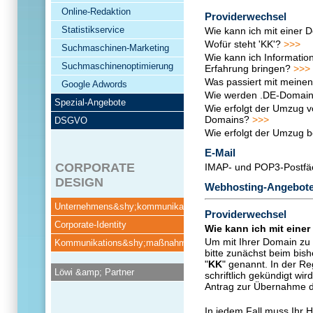
Online-Redaktion
Providerwechsel
Statistikservice
Wie kann ich mit einer
Wofür steht 'KK'?
>>>
Suchmaschinen-Marketing
Wie kann ich Informatio
Suchmaschinenoptimierung
Erfahrung bringen?
>>>
Was passiert mit mein
Google Adwords
Wie werden .DE-Domai
Spezial-Angebote
Wie erfolgt der Umzug vo
Domains?
>>>
DSGVO
Wie erfolgt der Umzug 
E-Mail
CORPORATE
IMAP- und POP3-Postf
DESIGN
Webhosting-Angebot
Unternehmens&shy;kommunikation
Providerwechsel
Corporate-Identity
Wie kann ich mit eine
Um mit Ihrer Domain zu
Kommunikations&shy;maßnahmen
bitte zunächst beim bis
"
KK
" genannt. In der Re
Löwi &amp; Partner
schriftlich gekündigt wi
Antrag zur Übernahme d
In jedem Fall muss Ihr 