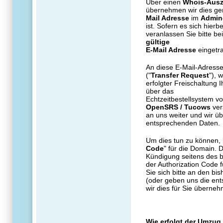
Über einen
Whois-Aus
übernehmen wir dies ger
Mail Adresse
im
Admin
ist. Sofern es sich hier
veranlassen Sie bitte b
gültige
E-Mail Adresse
eingetr
An diese E-Mail-Adresse
("
Transfer
Request
"), 
erfolgter Freischaltung 
über das
Echtzeitbestellsystem 
OpenSRS / Tucows
ver
an uns weiter und wir ü
entsprechenden Daten.
Um dies tun zu können, 
Code
" für die Domain. 
Kündigung seitens des bi
der Authorization Code f
Sie sich bitte an den b
(oder geben uns die en
wir dies für Sie überneh
Wie erfolgt der Umzug