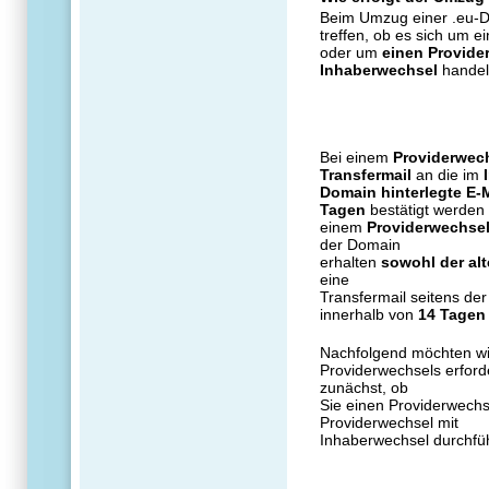
Beim Umzug einer .eu-Do
treffen, ob es sich um e
oder um
einen Provide
Inhaberwechsel
handel
Bei einem
Providerwec
Transfermail
an die im
Domain hinterlegte E-
Tagen
bestätigt werden
einem
Providerwechsel
der Domain
erhalten
sowohl der alt
eine
Transfermail seitens de
innerhalb von
14 Tage
Nachfolgend möchten wi
Providerwechsels erforde
zunächst, ob
Sie einen Providerwechs
Providerwechsel mit
Inhaberwechsel durchfü