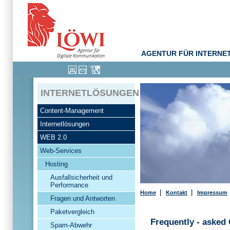
AGENTUR FÜR INTERNE
INTERNETLÖSUNGEN
Content-Management
Internetlösungen
WEB 2.0
Web-Services
Hosting
Ausfallsicherheit und
Performance
|
|
Home
Kontakt
Impressum
Fragen und Antworten
Paketvergleich
Frequently - asked
Spam-Abwehr